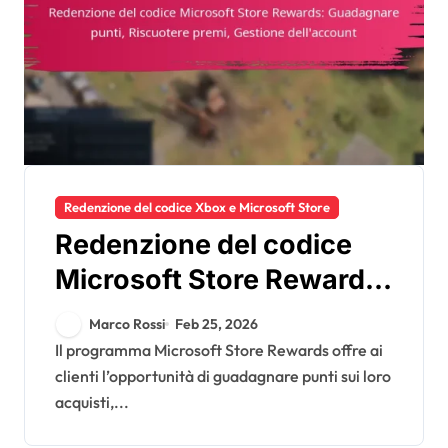
Redenzione del codice Xbox e Microsoft Store
Redenzione del codice
Microsoft Store Rewards:
Guadagnare punti,
Marco Rossi
Feb 25, 2026
Riscuotere premi,
Il programma Microsoft Store Rewards offre ai
clienti l’opportunità di guadagnare punti sui loro
Gestione dell’account
acquisti,...