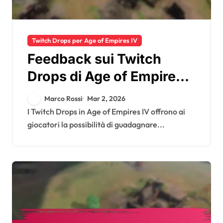
Twitch Drops per Age of Empires IV
Feedback sui Twitch
Drops di Age of Empires
IV: Esperienze dei
Marco Rossi
Mar 2, 2026
giocatori, Discussioni
I Twitch Drops in Age of Empires IV offrono ai
giocatori la possibilità di guadagnare...
della comunità,
Suggerimenti per il
miglioramento