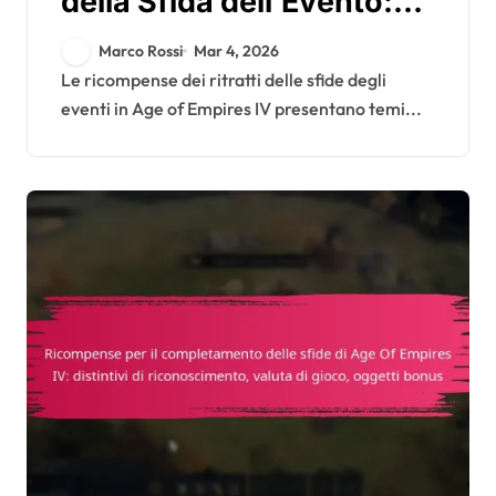
della Sfida dell’Evento:
Temi di design,
Marco Rossi
Mar 4, 2026
Condizioni di sblocco,
Le ricompense dei ritratti delle sfide degli
eventi in Age of Empires IV presentano temi...
Livelli di rarità