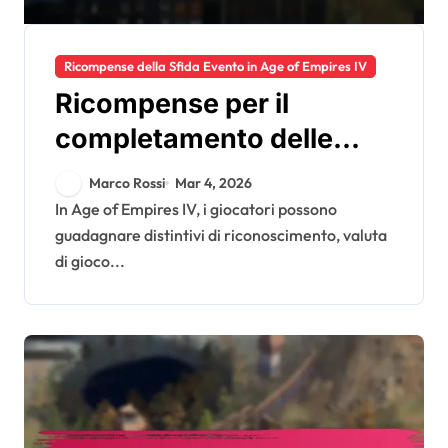
Ricompense della Sfida Evento in Age of Empires IV
Ricompense per il
completamento delle
sfide di Age Of Empires
Marco Rossi
Mar 4, 2026
IV: distintivi di
In Age of Empires IV, i giocatori possono
guadagnare distintivi di riconoscimento, valuta
riconoscimento, valuta di
di gioco...
gioco, oggetti bonus