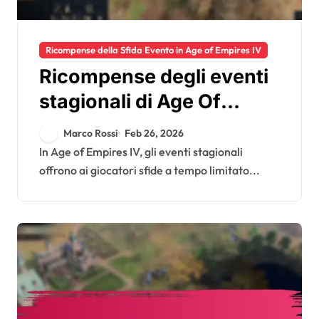
Ricompense della Sfida Evento in Age of Empires IV
Ricompense degli eventi
stagionali di Age Of
Empires IV: Sfide a tempo
Marco Rossi
Feb 26, 2026
limitato, Oggetti
In Age of Empires IV, gli eventi stagionali
offrono ai giocatori sfide a tempo limitato...
esclusivi, Criteri di
partecipazione