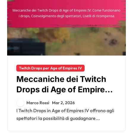
Twitch Drops per Age of Empires IV
Meccaniche dei Twitch
Drops di Age of Empires
IV: Come funzionano i
Marco Rossi
Mar 2, 2026
drops, Coinvolgimento
I Twitch Drops in Age of Empires IV offrono agli
spettatori la possibilità di guadagnare...
degli spettatori, Livelli di
ricompensa