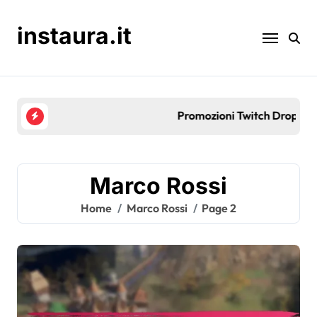
Skip
to
instaura.it
content
Promozioni Twitch Drops di Age of Empires IV: even
Marco Rossi
Home
Marco Rossi
Page 2