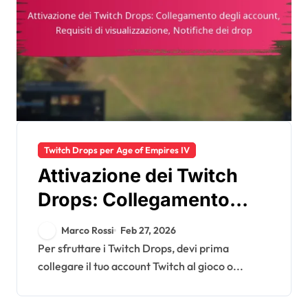
Twitch Drops per Age of Empires IV
Attivazione dei Twitch
Drops: Collegamento
degli account, Requisiti di
Marco Rossi
Feb 27, 2026
visualizzazione,
Per sfruttare i Twitch Drops, devi prima
collegare il tuo account Twitch al gioco o...
Notifiche dei drop