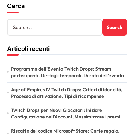
Cerca
o
n
S
e
a
r
Articoli recenti
c
h
f
o
Programma dell’Evento Twitch Drops: Stream
r
partecipanti, Dettagli temporali, Durata dell’evento
:
Age of Empires IV Twitch Drops: Criteri di idoneità,
Processo di attivazione, Tipi di ricompense
Twitch Drops per Nuovi Giocatori: Iniziare,
Configurazione dell’Account, Massimizzare i premi
Riscatto del codice Microsoft Store: Carte regalo,