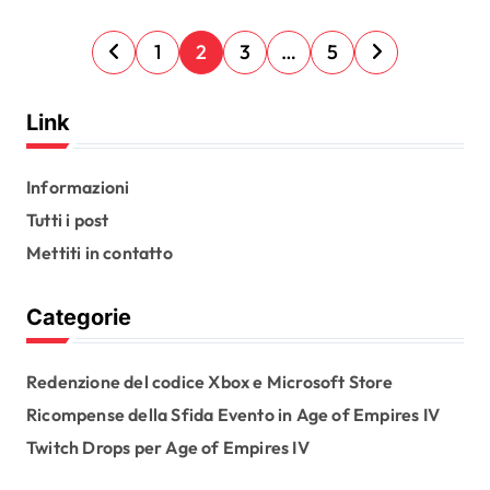
P
1
2
3
…
5
o
s
Link
t
s
Informazioni
Tutti i post
p
Mettiti in contatto
a
g
Categorie
i
n
Redenzione del codice Xbox e Microsoft Store
a
Ricompense della Sfida Evento in Age of Empires IV
t
Twitch Drops per Age of Empires IV
i