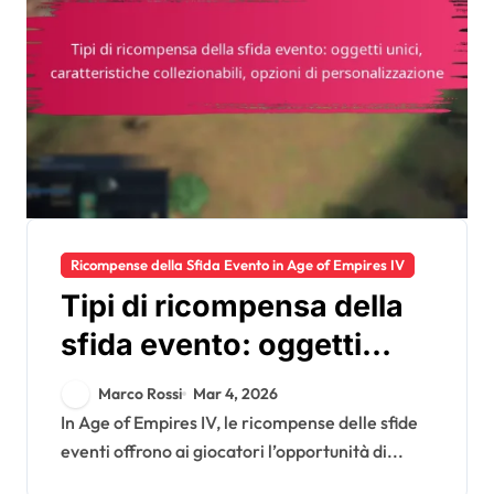
Ricompense della Sfida Evento in Age of Empires IV
Tipi di ricompensa della
sfida evento: oggetti
unici, caratteristiche
Marco Rossi
Mar 4, 2026
collezionabili, opzioni di
In Age of Empires IV, le ricompense delle sfide
eventi offrono ai giocatori l’opportunità di...
personalizzazione