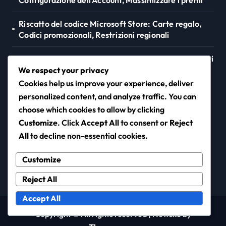
Riscatto del codice Microsoft Store: Carte regalo,
Codici promozionali, Restrizioni regionali
Promozioni Twitch Drops di Age of Empires IV: eventi
speciali, offerte a tempo limitato, coinvolgimento
We respect your privacy
della comunità
Cookies help us improve your experience, deliver
personalized content, and analyze traffic. You can
choose which cookies to allow by clicking
Customize
. Click
Accept All
to consent or
Reject
instaura.it
All
to decline non-essential cookies.
Customize
Reject All
Accept All
Copyright © All rights reserved
|
Newsxo
by