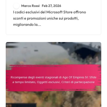
Store: Offerte a tempo
Marco Rossi
Feb 27, 2026
limitato, Criteri di
I codici esclusivi del Microsoft Store offrono
sconti e promozioni uniche sui prodotti,
idoneità, Processo di
migliorando la...
richiesta