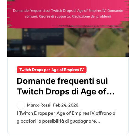
Twitch Drops per Age of Empires IV
Domande frequenti sui
Twitch Drops di Age of
Empires IV: Domande
Marco Rossi
Feb 24, 2026
comuni, Risorse di
I Twitch Drops per Age of Empires IV offrono ai
giocatori la possibilità di guadagnare...
supporto, Risoluzione dei
problemi