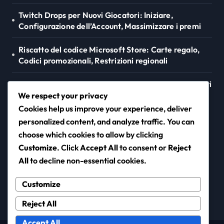
Twitch Drops per Nuovi Giocatori: Iniziare,
Configurazione dell’Account, Massimizzare i premi
Riscatto del codice Microsoft Store: Carte regalo,
Codici promozionali, Restrizioni regionali
Promozioni Twitch Drops di Age of Empires IV: eventi
speciali, offerte a tempo limitato, coinvolgimento
We respect your privacy
della comunità
Cookies help us improve your experience, deliver
personalized content, and analyze traffic. You can
choose which cookies to allow by clicking
Customize
. Click
Accept All
to consent or
Reject
instaura.it
All
to decline non-essential cookies.
Customize
Reject All
Accept All