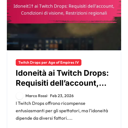
Twitch Drops per Age of Empires IV
Idoneità ai Twitch Drops:
Requisiti dell’account,
Condizioni di visione,
Marco Rossi
Feb 23, 2026
Restrizioni regionali
I Twitch Drops offrono ricompense
entusiasmanti per gli spettatori, ma l’idoneità
dipende da diversi fattori....