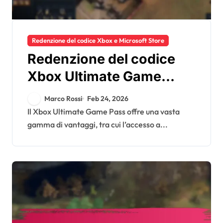
Redenzione del codice Xbox e Microsoft Store
Redenzione del codice
Xbox Ultimate Game
Pass: panoramica dei
Marco Rossi
Feb 24, 2026
vantaggi, passaggi per
Il Xbox Ultimate Game Pass offre una vasta
gamma di vantaggi, tra cui l’accesso a...
l’attivazione, gestione
dell’abbonamento