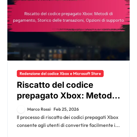
Redenzione del codice Xbox e Microsoft Store
Riscatto del codice
prepagato Xbox: Metodi
di pagamento, Storico
Marco Rossi
Feb 25, 2026
delle transazioni, Opzioni
Il processo di riscatto dei codici prepagati Xbox
consente agli utenti di convertire facilmente i...
di supporto