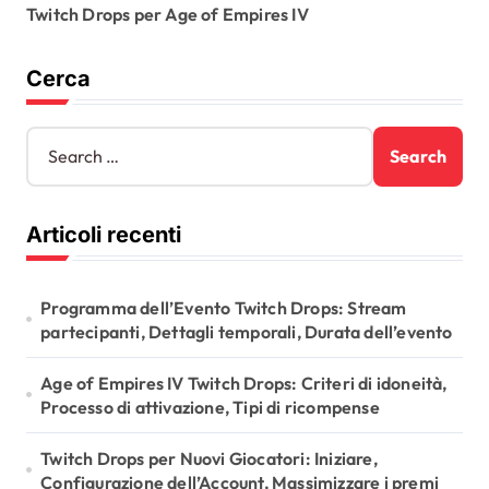
t
Twitch Drops per Age of Empires IV
i
Cerca
o
n
S
e
a
r
Articoli recenti
c
h
f
o
Programma dell’Evento Twitch Drops: Stream
r
partecipanti, Dettagli temporali, Durata dell’evento
:
Age of Empires IV Twitch Drops: Criteri di idoneità,
Processo di attivazione, Tipi di ricompense
Twitch Drops per Nuovi Giocatori: Iniziare,
Configurazione dell’Account, Massimizzare i premi