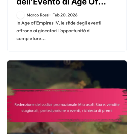
dell’Evento di Age Of
Empires IV: Ritratti, Mod,
Marco Rossi
Feb 20, 2026
Cosmetici
In Age of Empires IV, le sfide degli eventi
offrono ai giocatori l’opportunità di
completare...