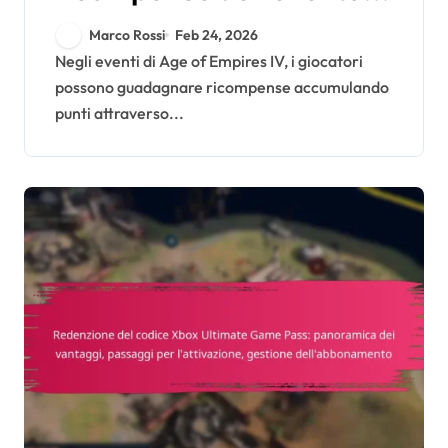
Age Of Empires IV:
Marco Rossi
Feb 24, 2026
sistemi di punti, livelli di
Negli eventi di Age of Empires IV, i giocatori
possono guadagnare ricompense accumulando
ricompensa, durata
punti attraverso...
dell’evento