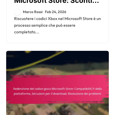
Microsoft Store: Sconti,
Promozioni speciali,
Marco Rossi
Feb 24, 2026
Guide per l’utente
Riscuotere i codici Xbox nel Microsoft Store è un
processo semplice che può essere
completato...