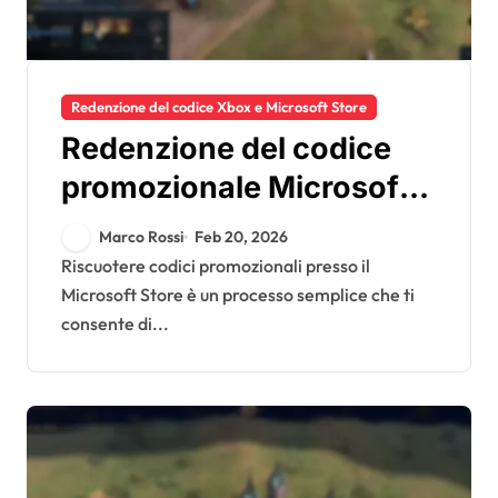
Redenzione del codice Xbox e Microsoft Store
Redenzione del codice
promozionale Microsoft
Store: vendite stagionali,
Marco Rossi
Feb 20, 2026
partecipazione a eventi,
Riscuotere codici promozionali presso il
Microsoft Store è un processo semplice che ti
richiesta di premi
consente di...