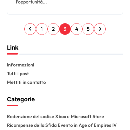
l’opportunità...
P
1
2
3
4
5
o
s
Link
t
s
Informazioni
Tutti i post
p
Mettiti in contatto
a
g
Categorie
i
n
Redenzione del codice Xbox e Microsoft Store
a
Ricompense della Sfida Evento in Age of Empires IV