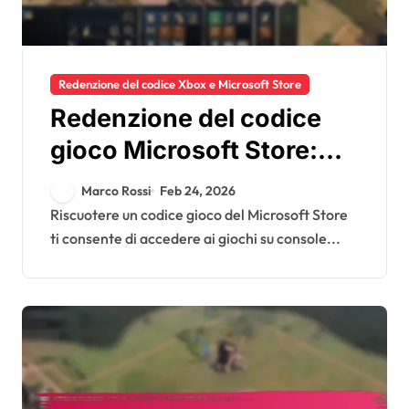
Redenzione del codice Xbox e Microsoft Store
Redenzione del codice
gioco Microsoft Store:
Compatibilità della
Marco Rossi
Feb 24, 2026
piattaforma, Istruzioni
Riscuotere un codice gioco del Microsoft Store
ti consente di accedere ai giochi su console...
per il download,
Risoluzione dei problemi