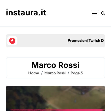
Skip
to
instaura.it
content
Promozioni Twitch Drops di Age of Empires IV: even
Marco Rossi
Home
Marco Rossi
Page 3