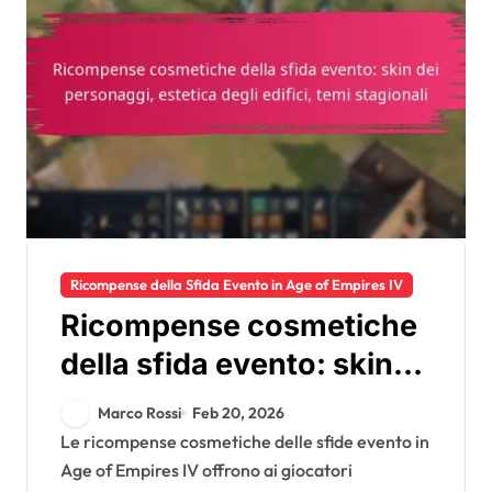
Ricompense della Sfida Evento in Age of Empires IV
Ricompense cosmetiche
della sfida evento: skin
dei personaggi, estetica
Marco Rossi
Feb 20, 2026
degli edifici, temi
Le ricompense cosmetiche delle sfide evento in
Age of Empires IV offrono ai giocatori
stagionali