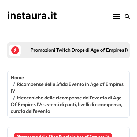
Skip
to
instaura.it
content
Promozioni Twitch Drops di Age of Empires IV: even
Home
Ricompense della Sfida Evento in Age of Empires
IV
Meccaniche delle ricompense dell’evento di Age
Of Empires IV: sistemi di punti, livelli di ricompensa,
durata dell’evento
Ricompense della Sfida Evento in Age of Empires IV