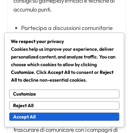
consigli su gameplay efficaci e tecniche di
accumulo punti.
Partecipa a discussioni comunitarie
per apprendere le strategie di
We respect your privacy
successo che altri stanno utilizzando.
Cookies help us improve your experience, deliver
Condividi risorse e consigli sul
personalized content, and analyze traffic. You can
monitoraggio dei punti per aiutarti a
choose which cookies to allow by clicking
rimanere motivato.
Customize
. Click
Accept All
to consent or
Reject
All
to decline non-essential cookies.
Collabora con altri giocatori per
formare squadre, il che può
Customize
aumentare le tue possibilità di
Reject All
ottenere ricompense più elevate.
Accept All
Fai attenzione a trappole comuni, come
trascurare di comunicare con i compagni di