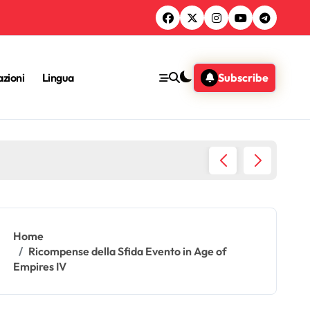
zioni
Lingua
Subscribe
gimento della comunità
Progr
Home
Ricompense della Sfida Evento in Age of
Empires IV