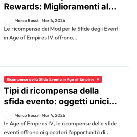
Rewards: Miglioramenti al
gameplay, Contributi della
Marco Rossi
Mar 6, 2026
comunità, Guide
Le ricompense dei Mod per le Sfide degli Eventi
all’installazione
in Age of Empires IV offrono...
Ricompense della Sfida Evento in Age of Empires IV
Tipi di ricompensa della
sfida evento: oggetti unici,
caratteristiche
Marco Rossi
Mar 4, 2026
collezionabili, opzioni di
In Age of Empires IV, le ricompense delle sfide
personalizzazione
eventi offrono ai giocatori l’opportunità di...