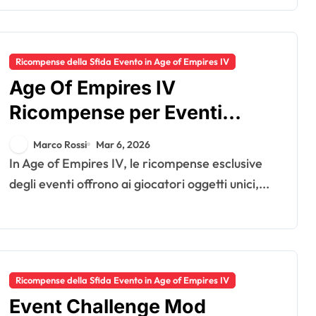
Ricompense della Sfida Evento in Age of Empires IV
Age Of Empires IV
Ricompense per Eventi
Esclusivi: Eventi speciali,
Marco Rossi
Mar 6, 2026
Articoli promozionali,
In Age of Empires IV, le ricompense esclusive
Disponibilità limitata
degli eventi offrono ai giocatori oggetti unici,...
Ricompense della Sfida Evento in Age of Empires IV
Event Challenge Mod