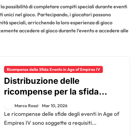
la possibilità di completare compiti speciali durante eventi
i unici nel gioco. Partecipando, i giocatori possono
ità speciali, arricchendo la loro esperienza di gioco
cemente accedere al gioco durante l’evento e accedere alle
Ricompense della Sfida Evento in Age of Empires IV
Distribuzione delle
ricompense per la sfida
dell’evento: requisiti di
Marco Rossi
Mar 10, 2026
idoneità, finestre di
Le ricompense delle sfide degli eventi in Age of
richiesta, variazioni
Empires IV sono soggette a requisiti...
regionali