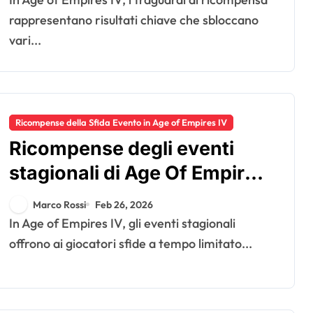
Riconoscimento della
rappresentano risultati chiave che sbloccano
vari...
comunità
Ricompense della Sfida Evento in Age of Empires IV
Ricompense degli eventi
stagionali di Age Of Empires
IV: Sfide a tempo limitato,
Marco Rossi
Feb 26, 2026
Oggetti esclusivi, Criteri di
In Age of Empires IV, gli eventi stagionali
partecipazione
offrono ai giocatori sfide a tempo limitato...