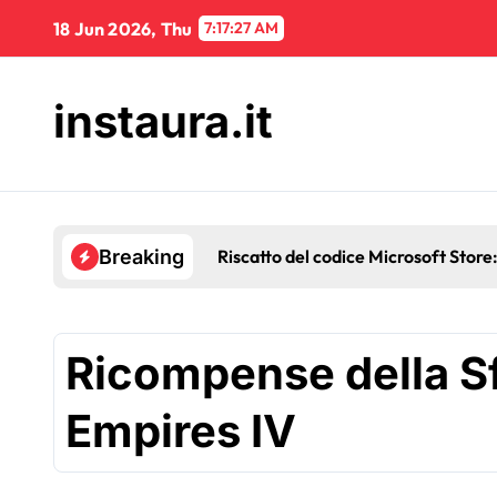
Skip
18 Jun 2026, Thu
7:17:29 AM
to
content
instaura.it
Promozioni Twitch Drops di Age of
Breaking
Ricompense della Sf
Empires IV