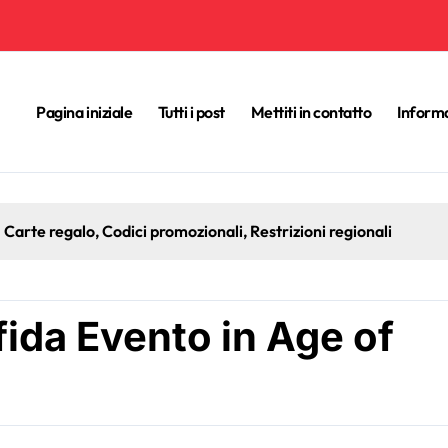
Pagina iniziale
Tutti i post
Mettiti in contatto
Informa
 Empires IV: eventi speciali, offerte a tempo limitato, coinvol
ida Evento in Age of