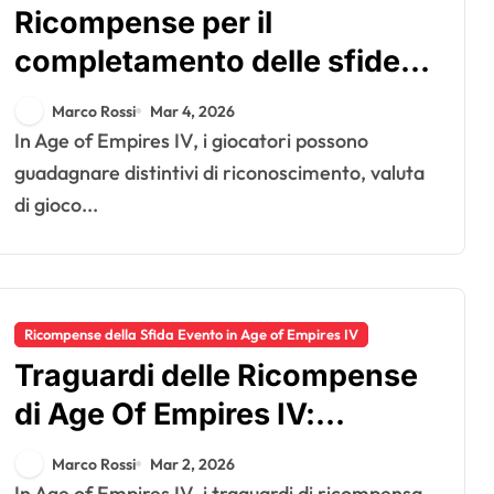
Ricompense per il
completamento delle sfide
di Age Of Empires IV:
Marco Rossi
Mar 4, 2026
distintivi di riconoscimento,
In Age of Empires IV, i giocatori possono
valuta di gioco, oggetti
guadagnare distintivi di riconoscimento, valuta
di gioco...
bonus
Ricompense della Sfida Evento in Age of Empires IV
Traguardi delle Ricompense
di Age Of Empires IV:
Monitoraggio dei traguardi,
Marco Rossi
Mar 2, 2026
Sblocco dei bonus,
In Age of Empires IV, i traguardi di ricompensa