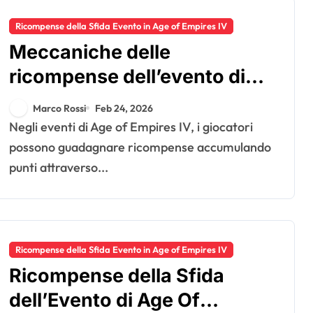
Ricompense della Sfida Evento in Age of Empires IV
Meccaniche delle
ricompense dell’evento di
Age Of Empires IV: sistemi di
Marco Rossi
Feb 24, 2026
punti, livelli di ricompensa,
Negli eventi di Age of Empires IV, i giocatori
durata dell’evento
possono guadagnare ricompense accumulando
punti attraverso...
Ricompense della Sfida Evento in Age of Empires IV
Ricompense della Sfida
dell’Evento di Age Of