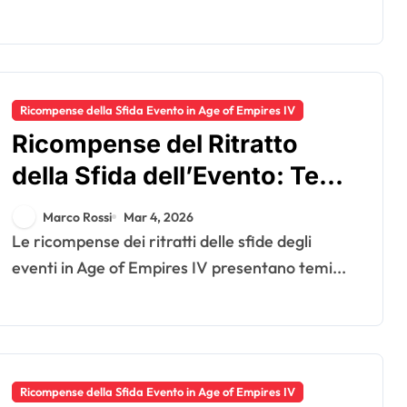
Ricompense della Sfida Evento in Age of Empires IV
Ricompense del Ritratto
della Sfida dell’Evento: Temi
di design, Condizioni di
Marco Rossi
Mar 4, 2026
sblocco, Livelli di rarità
Le ricompense dei ritratti delle sfide degli
eventi in Age of Empires IV presentano temi...
Ricompense della Sfida Evento in Age of Empires IV