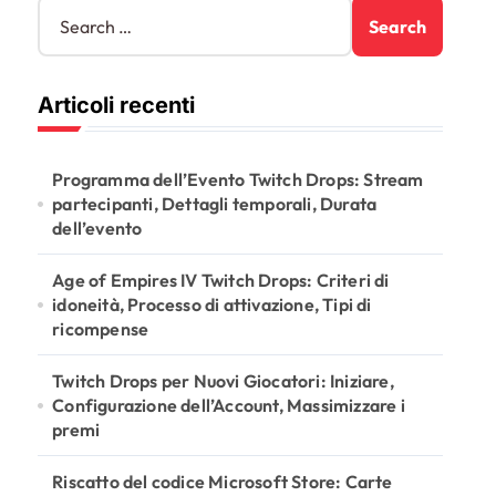
S
e
a
r
Articoli recenti
c
h
f
o
Programma dell’Evento Twitch Drops: Stream
r
partecipanti, Dettagli temporali, Durata
:
dell’evento
Age of Empires IV Twitch Drops: Criteri di
idoneità, Processo di attivazione, Tipi di
ricompense
Twitch Drops per Nuovi Giocatori: Iniziare,
Configurazione dell’Account, Massimizzare i
premi
Riscatto del codice Microsoft Store: Carte