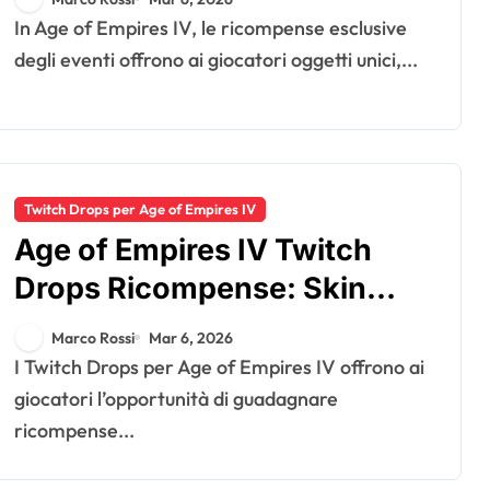
Articoli promozionali,
In Age of Empires IV, le ricompense esclusive
Disponibilità limitata
degli eventi offrono ai giocatori oggetti unici,...
Twitch Drops per Age of Empires IV
Age of Empires IV Twitch
Drops Ricompense: Skin
esclusive, Oggetti di gioco,
Marco Rossi
Mar 6, 2026
Contenuti promozionali
I Twitch Drops per Age of Empires IV offrono ai
giocatori l’opportunità di guadagnare
ricompense...