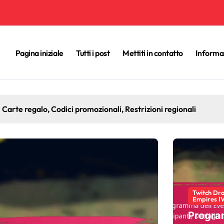
Pagina iniziale
Tutti i post
Mettiti in contatto
Informa
mpires IV: eventi speciali, offerte a tempo limitato, coinvolgi
Twitch Dro
Empires I
Progr