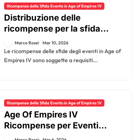
Ricompense della Sfida Evento in Age of Empires IV
Distribuzione delle
ricompense per la sfida
dell’evento: requisiti di
Marco Rossi
Mar 10, 2026
idoneità, finestre di
Le ricompense delle sfide degli eventi in Age of
richiesta, variazioni
Empires IV sono soggette a requisiti...
regionali
Ricompense della Sfida Evento in Age of Empires IV
Age Of Empires IV
Ricompense per Eventi
Esclusivi: Eventi speciali,
Marco Rossi
Mar 6, 2026