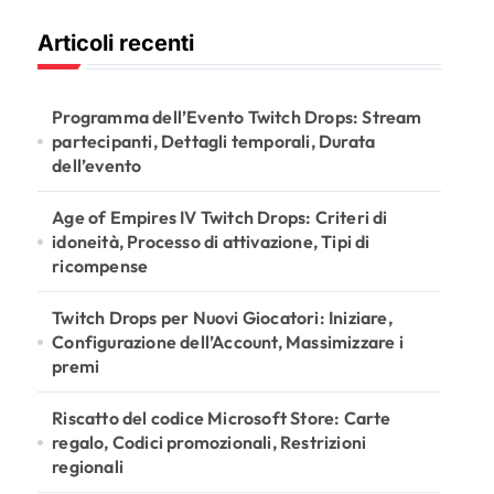
r
Articoli recenti
c
h
f
o
Programma dell’Evento Twitch Drops: Stream
r
partecipanti, Dettagli temporali, Durata
:
dell’evento
Age of Empires IV Twitch Drops: Criteri di
idoneità, Processo di attivazione, Tipi di
ricompense
Twitch Drops per Nuovi Giocatori: Iniziare,
Configurazione dell’Account, Massimizzare i
premi
Riscatto del codice Microsoft Store: Carte
regalo, Codici promozionali, Restrizioni
regionali