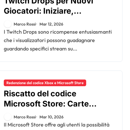
Twitch Drops per Nuovi
Giocatori: Iniziare,
Configurazione
Marco Rossi
Mar 12, 2026
dell’Account, Massimizzare i
I Twitch Drops sono ricompense entusiasmanti
premi
che i visualizzatori possono guadagnare
guardando specifici stream su...
Redenzione del codice Xbox e Microsoft Store
Riscatto del codice
Microsoft Store: Carte
regalo, Codici promozionali,
Marco Rossi
Mar 10, 2026
Restrizioni regionali
Il Microsoft Store offre agli utenti la possibilità