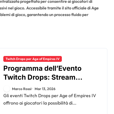
ntralizzata progettata per consentire ai giocatori di
vi nel gioco. Accessibile tramite il sito ufficiale di Age
oblemi di gioco, garantendo un processo fluido per
Twitch Drops per Age of Empires IV
Programma dell’Evento
Twitch Drops: Stream
partecipanti, Dettagli
Marco Rossi
Mar 13, 2026
temporali, Durata
Gli eventi Twitch Drops per Age of Empires IV
dell’evento
offrono ai giocatori la possibilità di...