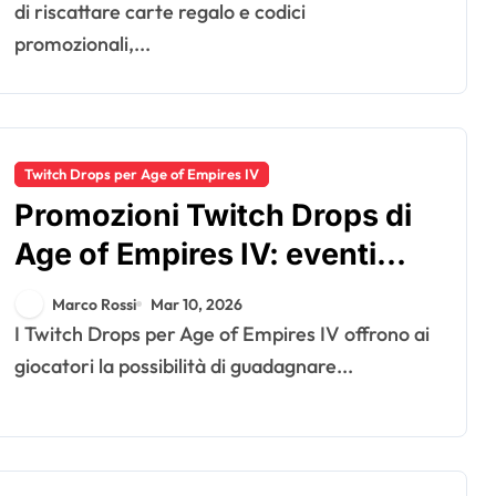
di riscattare carte regalo e codici
promozionali,...
Twitch Drops per Age of Empires IV
Promozioni Twitch Drops di
Age of Empires IV: eventi
speciali, offerte a tempo
Marco Rossi
Mar 10, 2026
limitato, coinvolgimento
I Twitch Drops per Age of Empires IV offrono ai
della comunità
giocatori la possibilità di guadagnare...