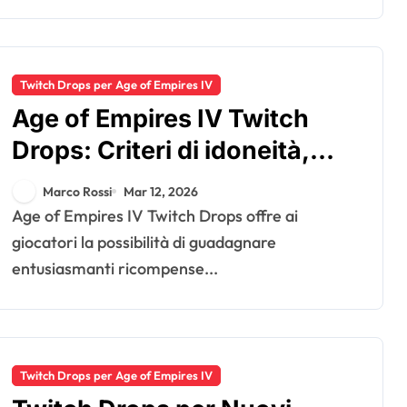
Twitch Drops per Age of Empires IV
Age of Empires IV Twitch
Drops: Criteri di idoneità,
Processo di attivazione, Tipi
Marco Rossi
Mar 12, 2026
di ricompense
Age of Empires IV Twitch Drops offre ai
giocatori la possibilità di guadagnare
entusiasmanti ricompense...
Twitch Drops per Age of Empires IV