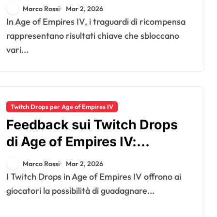
Monitoraggio dei traguardi,
Marco Rossi
Mar 2, 2026
Sblocco dei bonus,
In Age of Empires IV, i traguardi di ricompensa
Riconoscimento della
rappresentano risultati chiave che sbloccano
vari...
comunità
Twitch Drops per Age of Empires IV
Feedback sui Twitch Drops
di Age of Empires IV:
Esperienze dei giocatori,
Marco Rossi
Mar 2, 2026
Discussioni della comunità,
I Twitch Drops in Age of Empires IV offrono ai
Suggerimenti per il
giocatori la possibilità di guadagnare...
miglioramento