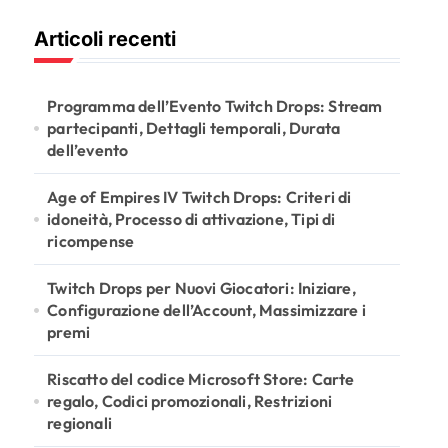
r
Articoli recenti
c
h
f
o
Programma dell’Evento Twitch Drops: Stream
r
partecipanti, Dettagli temporali, Durata
:
dell’evento
Age of Empires IV Twitch Drops: Criteri di
idoneità, Processo di attivazione, Tipi di
ricompense
Twitch Drops per Nuovi Giocatori: Iniziare,
Configurazione dell’Account, Massimizzare i
premi
Riscatto del codice Microsoft Store: Carte
regalo, Codici promozionali, Restrizioni
regionali