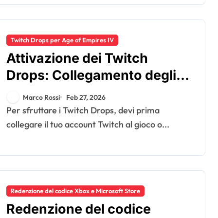
Twitch Drops per Age of Empires IV
Attivazione dei Twitch
Drops: Collegamento degli
account, Requisiti di
Marco Rossi
Feb 27, 2026
visualizzazione, Notifiche
Per sfruttare i Twitch Drops, devi prima
dei drop
collegare il tuo account Twitch al gioco o...
Redenzione del codice Xbox e Microsoft Store
Redenzione del codice