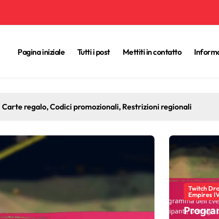
Pagina iniziale
Tutti i post
Mettiti in contatto
Informa
mpires IV: eventi speciali, offerte a tempo limitato, coinvolgi
Twitch Dro
Empires I
Progr