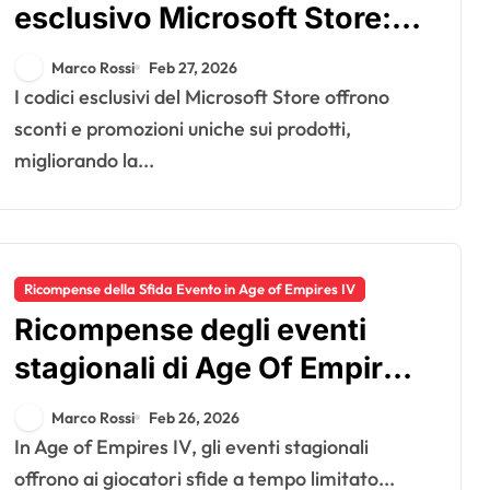
esclusivo Microsoft Store:
Offerte a tempo limitato,
Marco Rossi
Feb 27, 2026
Criteri di idoneità, Processo
I codici esclusivi del Microsoft Store offrono
di richiesta
sconti e promozioni uniche sui prodotti,
migliorando la...
Ricompense della Sfida Evento in Age of Empires IV
Ricompense degli eventi
stagionali di Age Of Empires
IV: Sfide a tempo limitato,
Marco Rossi
Feb 26, 2026
Oggetti esclusivi, Criteri di
In Age of Empires IV, gli eventi stagionali
partecipazione
offrono ai giocatori sfide a tempo limitato...