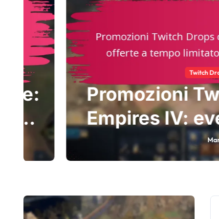
Twitch Drops per Age of
Promozioni Twitch 
Empires IV: eventi s
a tempo limitato, 
Marco Rossi
Mar
della com