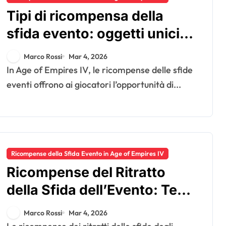
Tipi di ricompensa della
sfida evento: oggetti unici,
caratteristiche
Marco Rossi
Mar 4, 2026
collezionabili, opzioni di
In Age of Empires IV, le ricompense delle sfide
personalizzazione
eventi offrono ai giocatori l’opportunità di...
Ricompense della Sfida Evento in Age of Empires IV
Ricompense del Ritratto
della Sfida dell’Evento: Temi
di design, Condizioni di
Marco Rossi
Mar 4, 2026
sblocco, Livelli di rarità