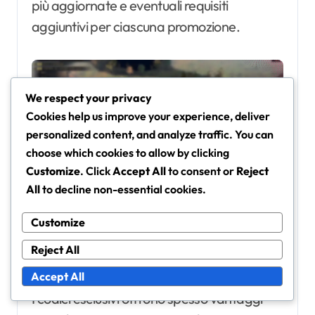
più aggiornate e eventuali requisiti
aggiuntivi per ciascuna promozione.
We respect your privacy
Cookies help us improve your experience, deliver
personalized content, and analyze traffic. You can
choose which cookies to allow by clicking
Customize
. Click
Accept All
to consent or
Reject
All
to decline non-essential cookies.
Come si confrontano i codici
Customize
esclusivi con altre
Reject All
promozioni?
Accept All
I codici esclusivi offrono spesso vantaggi