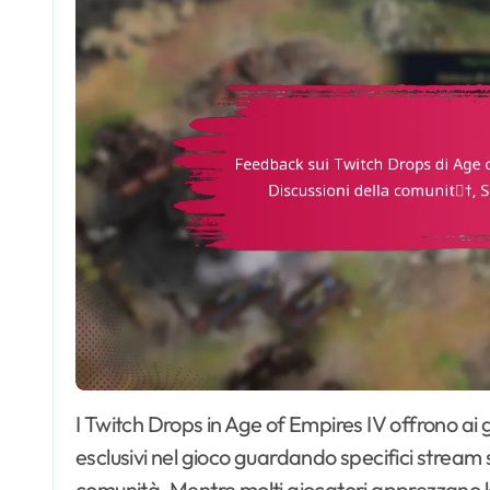
I Twitch Drops in Age of Empires IV offrono ai giocatori la possibilità di guadagnare oggetti
esclusivi nel gioco guardando specifici stream
comunità. Mentre molti giocatori apprezzano l