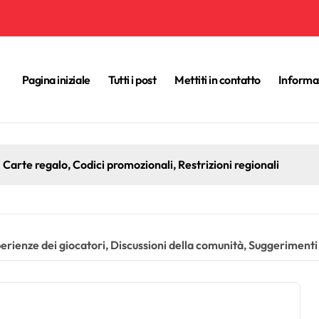
Pagina iniziale
Tutti i post
Mettiti in contatto
Informa
Age of Empires IV: eventi speciali, offerte a tempo limitato, c
erienze dei giocatori, Discussioni della comunità, Suggerimenti