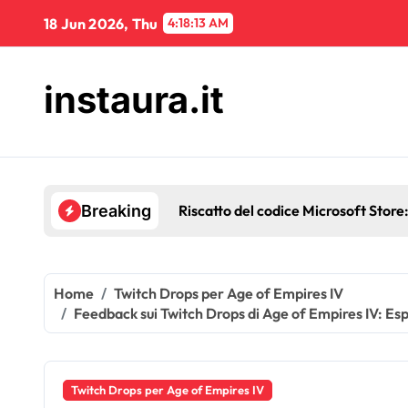
Skip
18 Jun 2026, Thu
4:18:14 AM
to
content
instaura.it
Promozioni Twitch Drops di 
Breaking
Home
Twitch Drops per Age of Empires IV
Feedback sui Twitch Drops di Age of Empires IV: Esp
Twitch Drops per Age of Empires IV