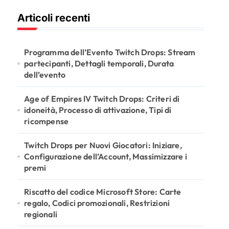
r
Articoli recenti
c
h
f
o
Programma dell’Evento Twitch Drops: Stream
r
partecipanti, Dettagli temporali, Durata
:
dell’evento
Age of Empires IV Twitch Drops: Criteri di
idoneità, Processo di attivazione, Tipi di
ricompense
Twitch Drops per Nuovi Giocatori: Iniziare,
Configurazione dell’Account, Massimizzare i
premi
Riscatto del codice Microsoft Store: Carte
regalo, Codici promozionali, Restrizioni
regionali